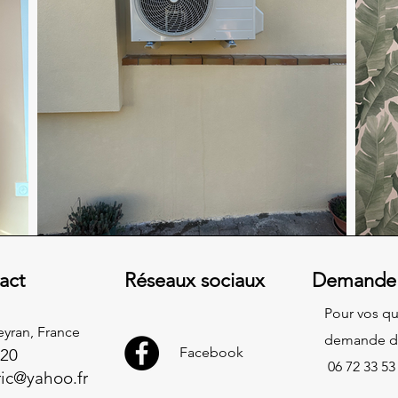
act
Réseaux sociaux
Demande 
Pour vos qu
yran, France
demande de
Facebook
 20
06 72 33 53
ric@yahoo.fr