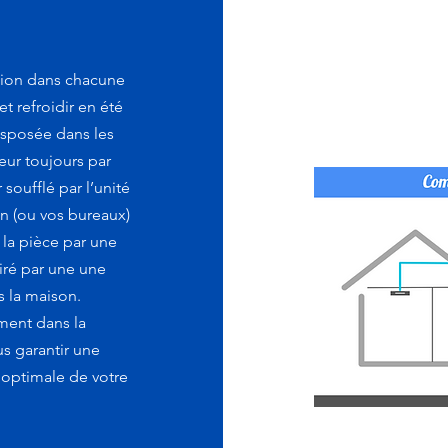
ation dans chacune
t refroidir en été
isposée dans les
eur toujours par
 soufflé par l’unité
on (ou vos bureaux)
s la pièce par une
piré par une une
s la maison.
ment dans la
s garantir une
 optimale de votre