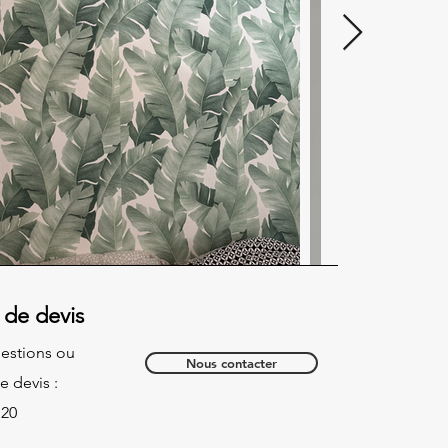
de devis
estions ou
Nous contacter
 devis :
 20