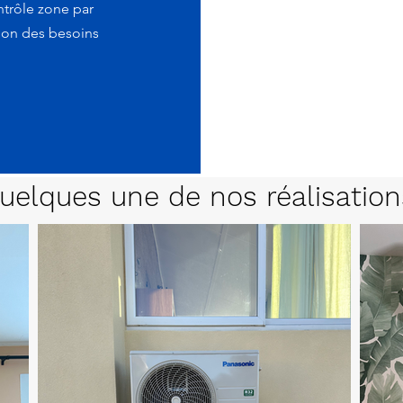
trôle zone par
tion des besoins
uelques une de nos réalisation