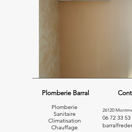
Plomberie Barral
Cont
Plomberie
26120 Montme
Sanitaire
06 72 33 53
Climatisation
barralfrede
Chauffage